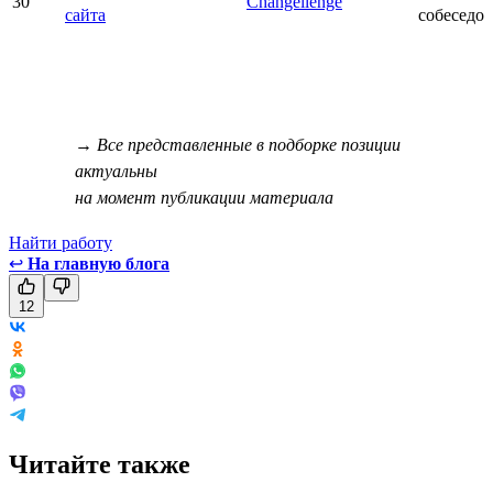
30
Changellenge
сайта
собеседо
→ Все представленные в подборке позиции
актуальны
на момент публикации материала
Найти работу
↩
На главную блога
12
Читайте также