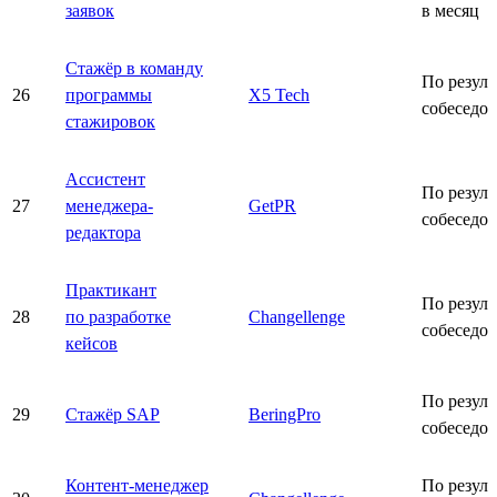
заявок
в месяц
Стажёр в команду
По резуль
26
программы
X5 Tech
собеседо
стажировок
Ассистент
По резуль
27
менеджера-
GetPR
собеседо
редактора
Практикант
По резуль
28
по разработке
Changellenge
собеседо
кейсов
По резуль
29
Стажёр SAP
BeringPro
собеседо
Контент-менеджер
По резуль