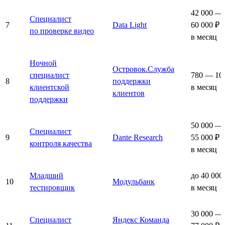
42 000 —
Специалист
7
Data Light
60 000 ₽
по проверке видео
в месяц
Ночной
Островок.Служба
специалист
780 — 10
8
поддержки
клиентской
в месяц
клиентов
поддержки
50 000 —
Специалист
9
Dante Research
55 000 ₽
контроля качества
в месяц
Младший
до 40 000
10
Модульбанк
тестировщик
в месяц
30 000 —
Специалист
Яндекс Команда